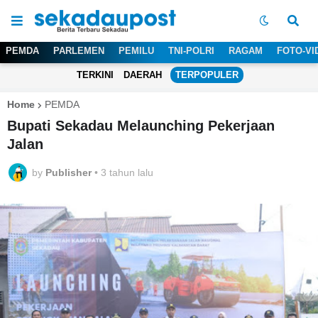
PEMDA
PARLEMEN
PEMILU
TNI-POLRI
RAGAM
FOTO-VI
TERKINI
DAERAH
TERPOPULER
Home
PEMDA
Bupati Sekadau Melaunching Pekerjaan
Jalan
by
Publisher
•
3 tahun lalu