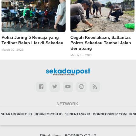
Polisi Jaring 5 Remaja yang
Cegah Kecelakaan, Satlantas
Terlibat Balap Liar di Sekadau
Polres Sekadau Tambal Jalan
Berlubang
March 09, 2025
March 08, 2025
NETWORK:
SUARABORNEO.ID
BORNEOPOST.ID
SENENTANG.ID
BORNEOSIBER.COM
IK
Diterbitkan -
BORNEO GRUP