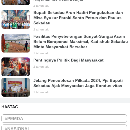
2 tahun lalu
Bupati Sekadau Aron Hadiri Pengukuhan dan
Misa Syukur Paroki Santo Petrus dan Paulus
Sekadau
2 tahun lalu
Fasilitas Penyeberangan Sunyat-Sungai Asam
Belum Beroperasi Maksimal, Kadishub Sekadau
Minta Masyarakat Bersabar
1 tahun lalu
Pentingnya Politik Bagi Masyarakat
2 tahun lalu
Jelang Pencoblosan Pilkada 2024, Pjs Bupati
Sekadau Ajak Masyarakat Jaga Kondusivitas
1 tahun lalu
HASTAG
#PEMDA
#NASIONAL