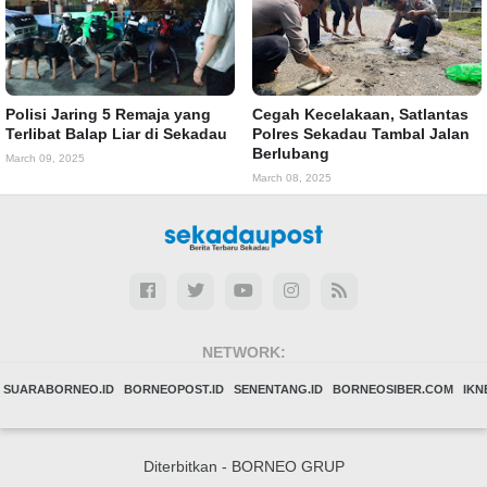
Polisi Jaring 5 Remaja yang
Cegah Kecelakaan, Satlantas
Terlibat Balap Liar di Sekadau
Polres Sekadau Tambal Jalan
Berlubang
March 09, 2025
March 08, 2025
NETWORK:
SUARABORNEO.ID
BORNEOPOST.ID
SENENTANG.ID
BORNEOSIBER.COM
IK
Diterbitkan -
BORNEO GRUP