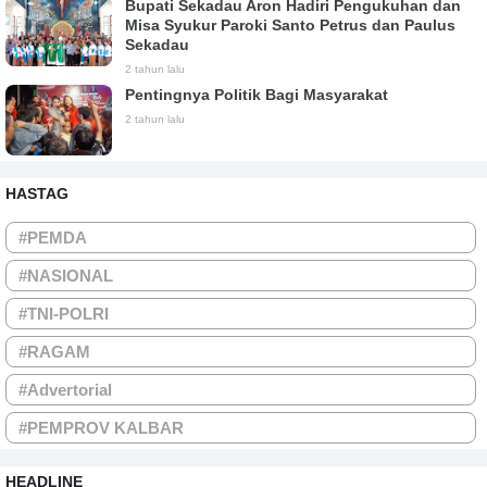
Bupati Sekadau Aron Hadiri Pengukuhan dan
Misa Syukur Paroki Santo Petrus dan Paulus
Sekadau
2 tahun lalu
Pentingnya Politik Bagi Masyarakat
2 tahun lalu
HASTAG
#PEMDA
#NASIONAL
#TNI-POLRI
#RAGAM
#Advertorial
#PEMPROV KALBAR
HEADLINE