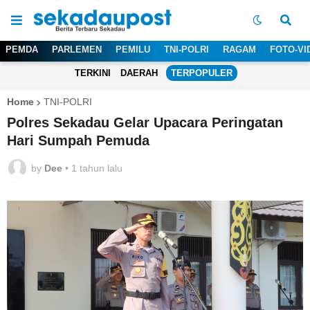
PEMDA
PARLEMEN
PEMILU
TNI-POLRI
RAGAM
FOTO-VI
TERKINI
DAERAH
TERPOPULER
Home
TNI-POLRI
Polres Sekadau Gelar Upacara Peringatan
Hari Sumpah Pemuda
by
Dee
•
1 tahun lalu