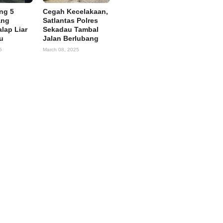
ing 5
Cegah Kecelakaan,
ang
Satlantas Polres
alap Liar
Sekadau Tambal
u
Jalan Berlubang
5
March 08, 2025