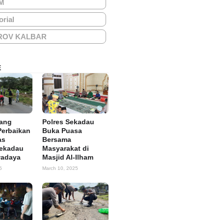
M
orial
ROV KALBAR
E
tang
Polres Sekadau
Perbaikan
Buka Puasa
as
Bersama
Sekadau
Masyarakat di
wadaya
Masjid Al-Ilham
5
March 10, 2025