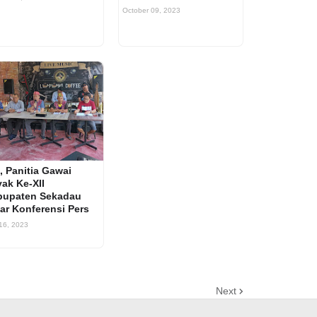
October 09, 2023
, Panitia Gawai
ak Ke-XII
bupaten Sekadau
ar Konferensi Pers
 16, 2023
Next