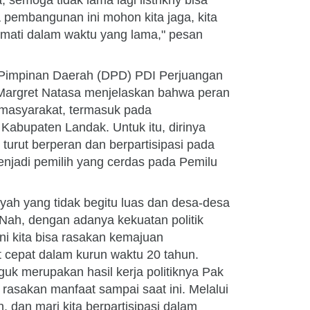
ya, semoga tidak lama lagi listrikny bisa
 pembangunan ini mohon kita jaga, kita
ikmati dalam waktu yang lama," pesan
n Pimpinan Daerah (DPD) PDI Perjuangan
 Margret Natasa menjelaskan bahwa peran
i masyarakat, termasuk pada
abupaten Landak. Untuk itu, dirinya
turut berperan dan berpartisipasi pada
menjadi pemilih yang cerdas pada Pemilu
yah yang tidak begitu luas dan desa-desa
. Nah, dengan adanya kekuatan politik
ini kita bisa rasakan kemajuan
cepat dalam kurun waktu 20 tahun.
uk merupakan hasil kerja politiknya Pak
a rasakan manfaat sampai saat ini. Melalui
, dan mari kita berpartisipasi dalam