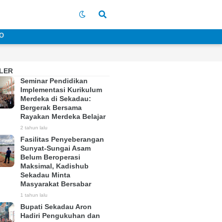
O
LER
Seminar Pendidikan
Implementasi Kurikulum
Merdeka di Sekadau:
Bergerak Bersama
Rayakan Merdeka Belajar
2 tahun lalu
Fasilitas Penyeberangan
Sunyat-Sungai Asam
Belum Beroperasi
Maksimal, Kadishub
Sekadau Minta
Masyarakat Bersabar
1 tahun lalu
Bupati Sekadau Aron
Hadiri Pengukuhan dan