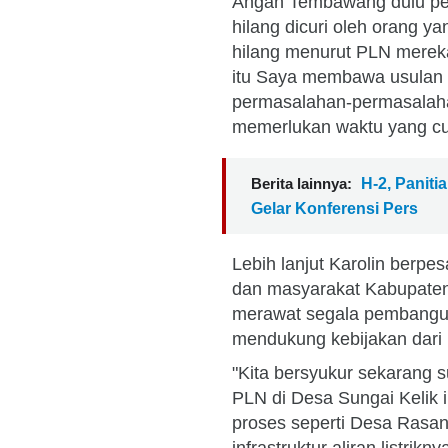
Angan Tembawang dulu perna
hilang dicuri oleh orang y
hilang menurut PLN mereka
itu Saya membawa usulan 
permasalahan-permasalahan
memerlukan waktu yang cuk
Berita lainnya:
H-2, Paniti
Gelar Konferensi Pers
Lebih lanjut Karolin berp
dan masyarakat Kabupaten
merawat segala pembangun
mendukung kebijakan dari
"Kita bersyukur sekarang su
PLN di Desa Sungai Kelik 
proses seperti Desa Rasa