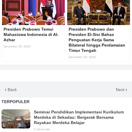
Presiden Prabowo Temui
Presiden Prabowo dan
Mahasiswa Indonesia di Al-
Presiden El-Sisi Bahas
Azhar
Penguatan Kerja Sama
Bilateral hingga Perdamaian
December 19, 2024
Timur Tengah
December 18, 2024
Back
Next
TERPOPULER
Seminar Pendidikan Implementasi Kurikulum
Merdeka di Sekadau: Bergerak Bersama
Rayakan Merdeka Belajar
2 tahun lalu