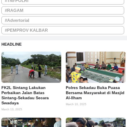
#TNI-POLRI
#RAGAM
#Advertorial
#PEMPROV KALBAR
HEADLINE
FK2L Sintang Lakukan
Polres Sekadau Buka Puasa
Perbaikan Jalan Batas
Bersama Masyarakat di Masjid
Sintang-Sekadau Secara
Al-Ilham
Swadaya
March 10, 2025
March 13, 2025