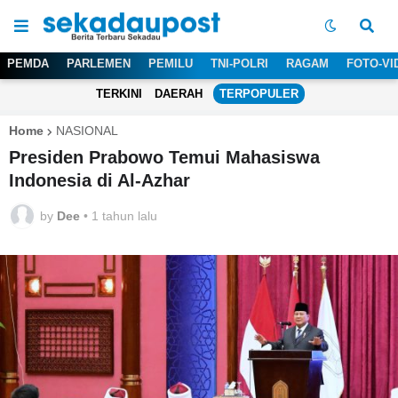
PEMDA
PARLEMEN
PEMILU
TNI-POLRI
RAGAM
FOTO-VI
TERKINI
DAERAH
TERPOPULER
Home
NASIONAL
Presiden Prabowo Temui Mahasiswa
Indonesia di Al-Azhar
by
Dee
•
1 tahun lalu