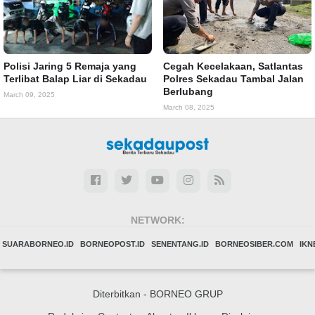
Polisi Jaring 5 Remaja yang
Cegah Kecelakaan, Satlantas
Terlibat Balap Liar di Sekadau
Polres Sekadau Tambal Jalan
Berlubang
March 09, 2025
March 08, 2025
NETWORK:
SUARABORNEO.ID
BORNEOPOST.ID
SENENTANG.ID
BORNEOSIBER.COM
IK
Diterbitkan -
BORNEO GRUP