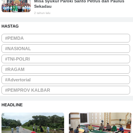
Misa Syukur Paroki Santo Petrus dan Paulus
Sekadau
2 tahun lalu
HASTAG
#PEMDA
#NASIONAL
#TNI-POLRI
#RAGAM
#Advertorial
#PEMPROV KALBAR
HEADLINE