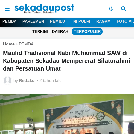
PEMDA
PARLEMEN
PEMILU
TNI-POLRI
RAGAM
FOTO-VI
TERKINI
DAERAH
TERPOPULER
Home
PEMDA
Maulid Tradisional Nabi Muhammad SAW di
Kabupaten Sekadau Mempererat Silaturahmi
dan Persatuan Umat
by
Redaksi
•
2 tahun lalu