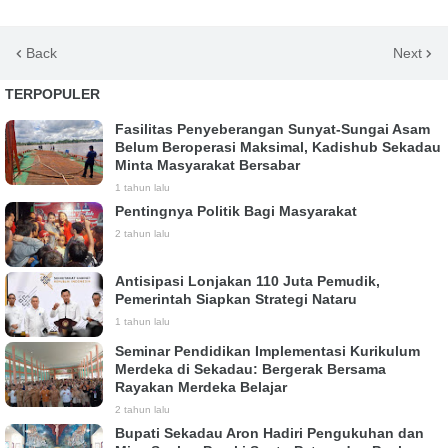
Back
Next
TERPOPULER
Fasilitas Penyeberangan Sunyat-Sungai Asam
Belum Beroperasi Maksimal, Kadishub Sekadau
Minta Masyarakat Bersabar
1 tahun lalu
Pentingnya Politik Bagi Masyarakat
2 tahun lalu
Antisipasi Lonjakan 110 Juta Pemudik,
Pemerintah Siapkan Strategi Nataru
1 tahun lalu
Seminar Pendidikan Implementasi Kurikulum
Merdeka di Sekadau: Bergerak Bersama
Rayakan Merdeka Belajar
2 tahun lalu
Bupati Sekadau Aron Hadiri Pengukuhan dan