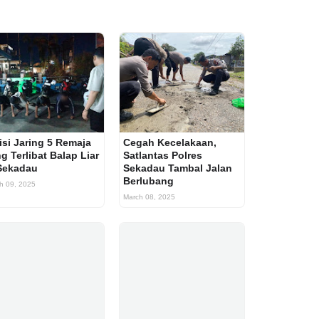
isi Jaring 5 Remaja
Cegah Kecelakaan,
g Terlibat Balap Liar
Satlantas Polres
Sekadau
Sekadau Tambal Jalan
Berlubang
h 09, 2025
March 08, 2025