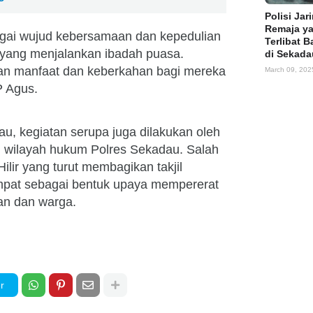
Polisi Jar
Remaja y
bagai wujud kebersamaan dan kepedulian
Terlibat B
yang menjalankan ibadah puasa.
di Sekada
n manfaat dan keberkahan bagi mereka
March 09, 202
P Agus.
au, kegiatan serupa juga dilakukan oleh
ai wilayah hukum Polres Sekadau. Salah
ilir yang turut membagikan takjil
pat sebagai bentuk upaya mempererat
an dan warga.
r