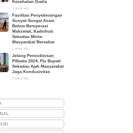
Kesehatan Gratis
1 tahun lalu
Fasilitas Penyeberangan
Sunyat-Sungai Asam
Belum Beroperasi
Maksimal, Kadishub
Sekadau Minta
Masyarakat Bersabar
1 tahun lalu
Jelang Pencoblosan
Pilkada 2024, Pjs Bupati
Sekadau Ajak Masyarakat
Jaga Kondusivitas
1 tahun lalu
A
ONAL
OLRI