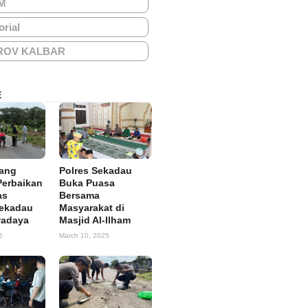
M
orial
ROV KALBAR
E
tang
Polres Sekadau
Perbaikan
Buka Puasa
as
Bersama
Sekadau
Masyarakat di
wadaya
Masjid Al-Ilham
5
March 10, 2025