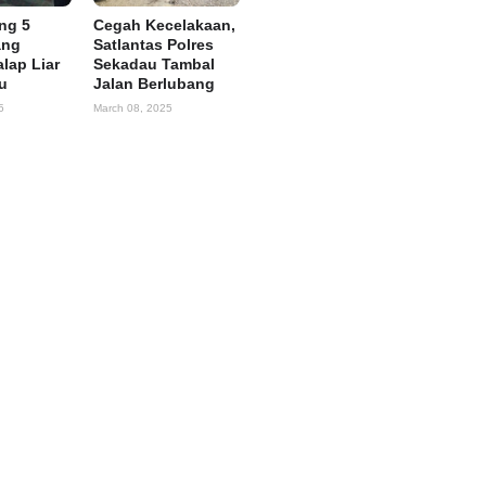
ing 5
Cegah Kecelakaan,
ang
Satlantas Polres
alap Liar
Sekadau Tambal
u
Jalan Berlubang
5
March 08, 2025