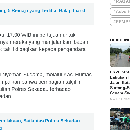
#RAGA
ring 5 Remaja yang Terlibat Balap Liar di
#Advert
#PEMP
ul 17.00 WIB ini bertujuan untuk
HEADLIN
nya mereka yang menjalankan ibadah
 takjil dibagikan kepada pengendara
FK2L Sin
I Nyoman Sudama, melalui Kasi Humas
Lakukan 
mpaikan bahwa pembagian takjil ini
Jalan Bat
Sintang-
lian Polres Sekadau terhadap
Secara S
adan.
March 13, 202
celakaan, Satlantas Polres Sekadau
g