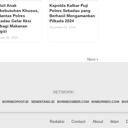
uli Anak
Kapolda Kalbar Puji
rkebutuhan Khusus,
Polres Sekadau yang
lantas Polres
Berhasil Mengamankan
adau Gelar Aksi
Pilkada 2024
rbagi Makanan
December 04, 2024
gizi
uary 05, 2025
Next
NETWORK:
BORNEOPOST.ID
SENENTANG.ID
BORNEOSIBER.COM
IKNBORNEO.COM
BO
Redaksi
Contact
About
Iklan
D