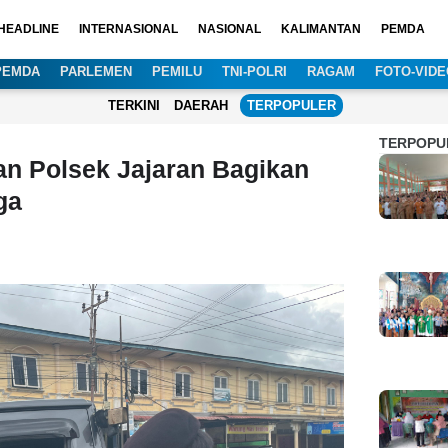
HEADLINE
INTERNASIONAL
NASIONAL
KALIMANTAN
PEMDA
PEMDA
PARLEMEN
PEMILU
TNI-POLRI
RAGAM
FOTO-VIDE
TERKINI
DAERAH
TERPOPULER
TERPOPU
an Polsek Jajaran Bagikan
ga