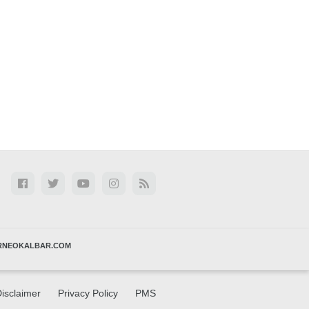
RNEOKALBAR.COM
isclaimer
Privacy Policy
PMS