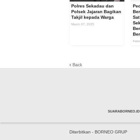
Polres Sekadau dan
Ped
Polsek Jajaran Bagikan
Be
Takjil kepada Warga
Sat
Sek
March 07, 2025
Be
Ber
Febr
Back
SUARABORNEO.ID
Diterbitkan -
BORNEO GRUP