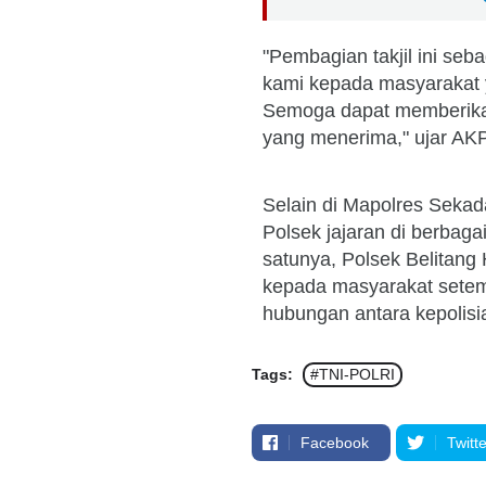
"Pembagian takjil ini se
kami kepada masyarakat 
Semoga dapat memberika
yang menerima," ujar AK
Selain di Mapolres Sekad
Polsek jajaran di berbag
satunya, Polsek Belitang H
kepada masyarakat setem
hubungan antara kepolisi
Tags:
#TNI-POLRI
Facebook
Twitte