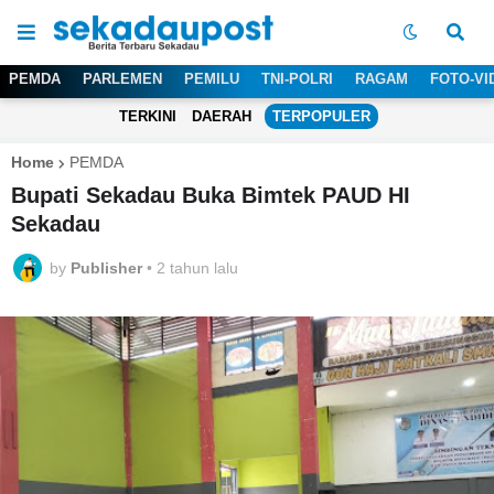
PEMDA
PARLEMEN
PEMILU
TNI-POLRI
RAGAM
FOTO-VI
TERKINI
DAERAH
TERPOPULER
Home
PEMDA
Bupati Sekadau Buka Bimtek PAUD HI
Sekadau
by
Publisher
•
2 tahun lalu