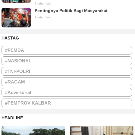
2 tahun lalu
Pentingnya Politik Bagi Masyarakat
2 tahun lalu
HASTAG
#PEMDA
#NASIONAL
#TNI-POLRI
#RAGAM
#Advertorial
#PEMPROV KALBAR
HEADLINE