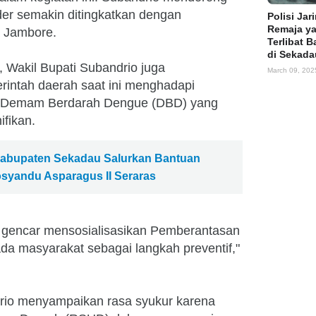
er semakin ditingkatkan dengan
Polisi Jar
Remaja y
a Jambore.
Terlibat B
di Sekada
 Wakil Bupati Subandrio juga
March 09, 202
ntah daerah saat ini menghadapi
it Demam Berdarah Dengue (DBD) yang
fikan.
Kabupaten Sekadau Salurkan Bantuan
osyandu Asparagus II Seraras
 gencar mensosialisasikan Pemberantasan
a masyarakat sebagai langkah preventif,"
rio menyampaikan rasa syukur karena