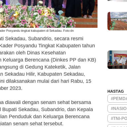
der Posyandu tingkat kabupaten di Sekadau. Foto:dn
ti Sekadau, Subandrio, secara resmi
Kader Posyandu Tingkat Kabupaten tahun
arakan oleh Dinas Kesehatan
 Keluarga Berencana (Dinkes PP dan KB)
angsung di Gedung Kateketik, Jalan
n Sekadau Hilir, Kabupaten Sekadau,
ni dilaksanakan mulai dari hari Rabu, 15
ber 2023.
HASTAG
#PEMD
a diawali dengan senam sehat bersama
#NASI
l Bupati Sekadau, Subandrio, dan Kepala
ian Penduduk dan Keluarga Berencana
#TNI-P
giatan senam sehat tersebut.