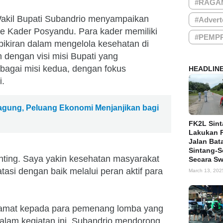
#RAGA
Wakil Bupati Subandrio menyampaikan
#Advert
e Kader Posyandu. Para kader memiliki
#PEMP
pikiran dalam mengelola kesehatan di
 dengan visi misi Bupati yang
agai misi kedua, dengan fokus
HEADLIN
i.
agung, Peluang Ekonomi Menjanjikan bagi
FK2L Sin
Lakukan 
Jalan Bat
Sintang-
ting. Saya yakin kesehatan masyarakat
Secara S
asi dengan baik melalui peran aktif para
March 13, 202
lamat kepada para pemenang lomba yang
dalam kegiatan ini. Subandrio mendorong