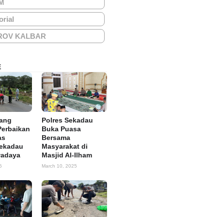
M
orial
ROV KALBAR
E
tang
Polres Sekadau
Perbaikan
Buka Puasa
as
Bersama
Sekadau
Masyarakat di
wadaya
Masjid Al-Ilham
5
March 10, 2025