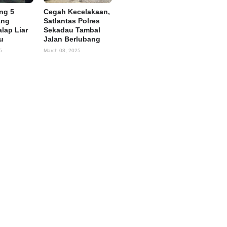
ing 5
Cegah Kecelakaan,
ang
Satlantas Polres
alap Liar
Sekadau Tambal
u
Jalan Berlubang
5
March 08, 2025