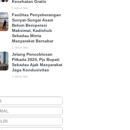
Kesehatan Gratis
1 tahun lalu
Fasilitas Penyeberangan
Sunyat-Sungai Asam
Belum Beroperasi
Maksimal, Kadishub
Sekadau Minta
Masyarakat Bersabar
1 tahun lalu
Jelang Pencoblosan
Pilkada 2024, Pjs Bupati
Sekadau Ajak Masyarakat
Jaga Kondusivitas
1 tahun lalu
A
ONAL
OLRI