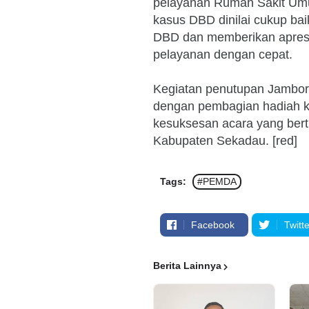
pelayanan Rumah Sakit U
kasus DBD dinilai cukup bai
DBD dan memberikan apres
pelayanan dengan cepat.
Kegiatan penutupan Jambore
dengan pembagian hadiah 
kesuksesan acara yang ber
Kabupaten Sekadau. [red]
Tags:
#PEMDA
Facebook
Twitte
Berita Lainnya