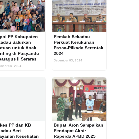
pol PP Kabupaten
Pemkab Sekadau
adau Salurkan
Perkuat Kerukunan
tuan untuk Anak
Pasca-Pilkada Serentak
nting di Posyandu
2024
aragus II Seraras
December 03, 2024
mber 06, 2024
kes PP dan KB
Bupati Aron Sampaikan
adau Beri
Pendapat Akhir
layanan Kesehatan
Raperda APBD 2025