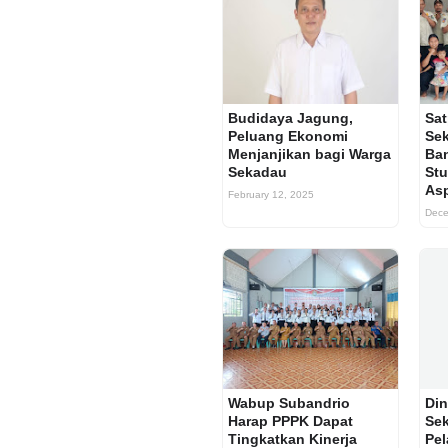
Budidaya Jagung,
Sat
Peluang Ekonomi
Sek
Menjanjikan bagi Warga
Ban
Sekadau
Stu
Asp
February 12, 2025
Dece
Wabup Subandrio
Din
Harap PPPK Dapat
Sek
Tingkatkan Kinerja
Pe