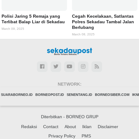
Polisi Jaring 5 Remaja yang
Cegah Kecelakaan, Satlantas
Terlibat Balap Liar di Sekadau
Polres Sekadau Tambal Jalan
Berlubang
March 09, 2025
March 08, 2025
NETWORK:
SUARABORNEO.ID
BORNEOPOST.ID
SENENTANG.ID
BORNEOSIBER.COM
IK
Diterbitkan -
BORNEO GRUP
Redaksi
Contact
About
Iklan
Disclaimer
Privacy Policy
PMS