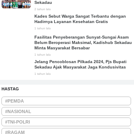
Sekadau
2 tahun lalu
Kades Sebut Warga Sangat Terbantu dengan
Hadirnya Layanan Kesehatan Gratis
1 tahun lalu
Fasilitas Penyeberangan Sunyat-Sungai Asam
Belum Beroperasi Maksimal, Kadishub Sekadau
Minta Masyarakat Bersabar
1 tahun lalu
Jelang Pencoblosan Pilkada 2024, Pjs Bupati
Sekadau Ajak Masyarakat Jaga Kondusivitas
1 tahun lalu
HASTAG
#PEMDA
#NASIONAL
#TNI-POLRI
#RAGAM